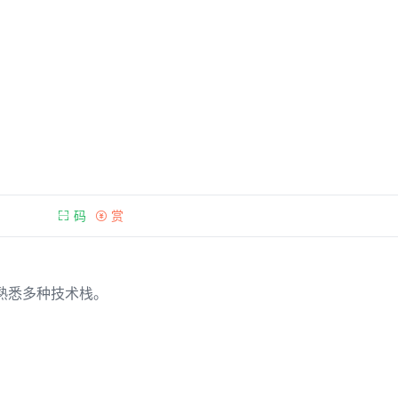
码
赏
熟悉多种技术栈。