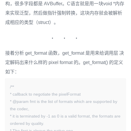
构，很多字段都是 AVBuffer。C语言就是用一块void *内存
        }

    }

来实现泛型，然后做指针强制转换，这块内存就会被解析
成相应的类型（struct）。
    if (auto_device) {

        //省略代码.，逻辑没有执行

    }

接着分析 get_format 函数，get_format 是用来给调用层 决
    if (!dev) {

        av_log(ist->dec_ctx, AV_LOG_ERROR, "No device 
定解码出来什么样的 pixel format 的。get_format() 的定义
available "

如下：
               "for decoder: device type %s needed for codec 
%s.\n",

/**

               av_hwdevice_get_type_name(type), ist->dec-
* callback to negotiate the pixelFormat

>name);

* @param fmt is the list of formats which are supported by 
        return err;

the codec,

    }

* it is terminated by -1 as 0 is a valid format, the formats are 
​    //重点代码

ordered by quality.

    ist->dec_ctx->hw_device_ctx = av_buffer_ref(dev-
* The first is always the native one.
