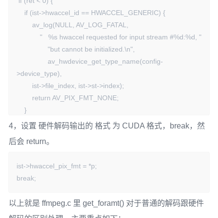
 if (ret < 0) {

    if (ist->hwaccel_id == HWACCEL_GENERIC) {

        av_log(NULL, AV_LOG_FATAL,

            "   %s hwaccel requested for input stream #%d:%d, "

                "but cannot be initialized.\n",

                av_hwdevice_get_type_name(config-
>device_type),

        ist->file_index, ist->st->index);

        return AV_PIX_FMT_NONE;

    }

    continue;

4，设置 硬件解码输出的 格式 为 CUDA 格式，break，然
 }
后会 return。
ist->hwaccel_pix_fmt = *p;

break;
以上就是 ffmpeg.c 里 get_foramt() 对于普通的解码跟硬件