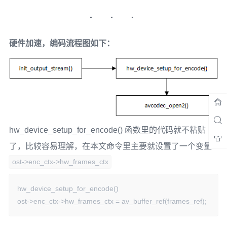
        dev = hw_devices[0];

    else

        dev = NULL;

硬件加速，编码流程图如下：
    if (dev) {

        for (i = 0; i < fg->graph->nb_filters; i++) {

            fg->graph->filters[i]->hw_device_ctx =

                av_buffer_ref(dev->device_ref);

            if (!fg->graph->filters[i]->hw_device_ctx)

                return AVERROR(ENOMEM);

hw_device_setup_for_encode() 函数里的代码就不粘贴
        }

    }

了，比较容易理解，在本文命令里主要就设置了一个变量
ost->enc_ctx->hw_frames_ctx
    return 0;

}
hw_device_setup_for_encode()

ost->enc_ctx->hw_frames_ctx = av_buffer_ref(frames_ref);