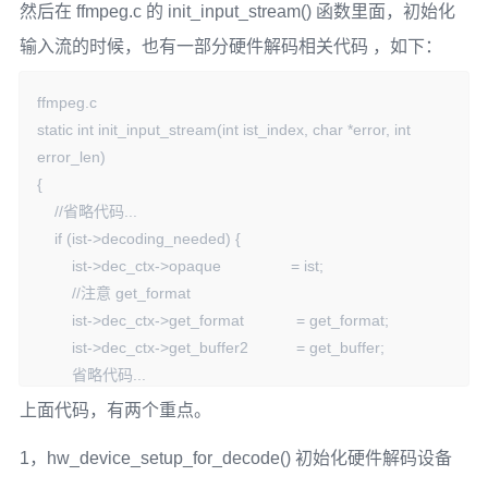
然后在 ffmpeg.c 的 init_input_stream() 函数里面，初始化
                        av_log(NULL, AV_LOG_FATAL, 
"Unrecognized hwaccel: %s.\n",

输入流的时候，也有一部分硬件解码相关代码 ，如下：
                               hwaccel);

                        av_log(NULL, AV_LOG_FATAL, "Supported 
ffmpeg.c 

hwaccels: ");

static int init_input_stream(int ist_index, char *error, int 
                        type = AV_HWDEVICE_TYPE_NONE;

error_len)

                        while ((type = 
{

av_hwdevice_iterate_types(type)) !=

    //省略代码...

                               AV_HWDEVICE_TYPE_NONE)

    if (ist->decoding_needed) {

                            av_log(NULL, AV_LOG_FATAL, "%s ",

        ist->dec_ctx->opaque                = ist;

                                   av_hwdevice_get_type_name(type));

        //注意 get_format

                        av_log(NULL, AV_LOG_FATAL, "\n");

        ist->dec_ctx->get_format            = get_format;

                        exit_program(1);

        ist->dec_ctx->get_buffer2           = get_buffer;

                    }

        省略代码...

                }

    }

上面代码，有两个重点。
            }
    ret = hw_device_setup_for_decode(ist);

1，hw_device_setup_for_decode() 初始化硬件解码设备
    if (ret < 0) {
