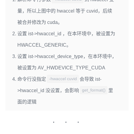
                    int i;

                    for (i = 0; hwaccels[i].name; i++) {

量，所以上图中的 hwaccel 等于 cuvid，后续
                        if (!strcmp(hwaccels[i].name, hwaccel)) {

被合并修改为 cuda。
                            ist->hwaccel_id = hwaccels[i].id;

                            break;

设置 ist->hwaccel_id ，在本环境中，被设置为
                        }

HWACCEL_GENERIC。
                    }

设置 ist->hwaccel_device_type，在本环境中，
                    if (!ist->hwaccel_id) {

被设置为 AV_HWDEVICE_TYPE_CUDA
                        type = 
av_hwdevice_find_type_by_name(hwaccel);

-hwaccel cuvid
命令行没指定
会导致 ist-
                        if (type != AV_HWDEVICE_TYPE_NONE) {

get_format()
>hwaccel_id 没设置，会影响
里
                            ist->hwaccel_id = HWACCEL_GENERIC;

                            ist->hwaccel_device_type = type;

面的逻辑
                        }

                    }

                    if (!ist->hwaccel_id) {
