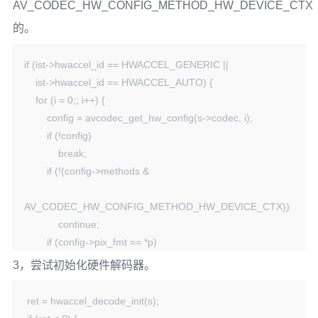
AV_CODEC_HW_CONFIG_METHOD_HW_DEVICE_CTX
的。
if (ist->hwaccel_id == HWACCEL_GENERIC ||

    ist->hwaccel_id == HWACCEL_AUTO) {

    for (i = 0;; i++) {

        config = avcodec_get_hw_config(s->codec, i);

        if (!config)

            break;

        if (!(config->methods &

AV_CODEC_HW_CONFIG_METHOD_HW_DEVICE_CTX))

            continue;

        if (config->pix_fmt == *p)

            break;

3，尝试初始化硬件解码器。
    }

}
 ret = hwaccel_decode_init(s);
