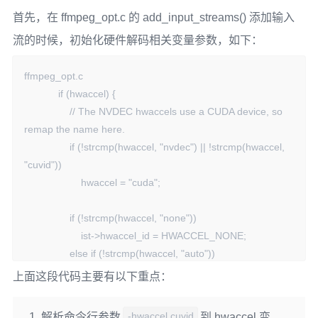
首先，在 ffmpeg_opt.c 的 add_input_streams() 添加输入
流的时候，初始化硬件解码相关变量参数，如下：
ffmpeg_opt.c 

            if (hwaccel) {

                // The NVDEC hwaccels use a CUDA device, so 
remap the name here.

                if (!strcmp(hwaccel, "nvdec") || !strcmp(hwaccel, 
"cuvid"))

                    hwaccel = "cuda";

                if (!strcmp(hwaccel, "none"))

                    ist->hwaccel_id = HWACCEL_NONE;

                else if (!strcmp(hwaccel, "auto"))

                    ist->hwaccel_id = HWACCEL_AUTO;

上面这段代码主要有以下重点：
                else {

                    enum AVHWDeviceType type;

-hwaccel cuvid
解析命令行参数
到 hwaccel 变