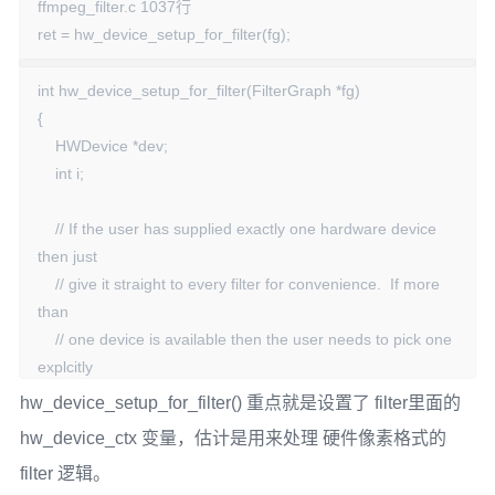
ffmpeg_filter.c 1037行

ret = hw_device_setup_for_filter(fg);
int hw_device_setup_for_filter(FilterGraph *fg)

{

    HWDevice *dev;

    int i;

    // If the user has supplied exactly one hardware device 
then just

    // give it straight to every filter for convenience.  If more 
than

    // one device is available then the user needs to pick one 
explcitly

    // with the filter_hw_device option.

hw_device_setup_for_filter() 重点就是设置了 filter里面的
    if (filter_hw_device)

hw_device_ctx 变量，估计是用来处理 硬件像素格式的
        dev = filter_hw_device;

filter 逻辑。
    else if (nb_hw_devices == 1)
