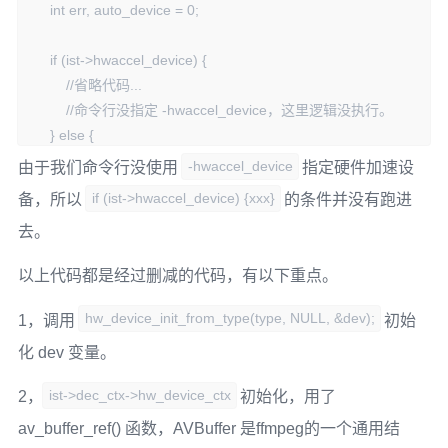
    int err, auto_device = 0;

    if (ist->hwaccel_device) {

        //省略代码...

        //命令行没指定 -hwaccel_device，这里逻辑没执行。

    } else {

        if (ist->hwaccel_id == HWACCEL_AUTO) {

-hwaccel_device
由于我们命令行没使用
指定硬件加速设
            auto_device = 1;

if (ist->hwaccel_device) {xxx}
备，所以
的条件并没有跑进
        } else if (ist->hwaccel_id == HWACCEL_GENERIC) {

去。
            type = ist->hwaccel_device_type;

            dev = hw_device_get_by_type(type);

以上代码都是经过删减的代码，有以下重点。
            if (!dev){

                //重点代码

hw_device_init_from_type(type, NULL, &dev);
1，调用
初始
                err = hw_device_init_from_type(type, NULL, 
化 dev 变量。
&dev);

            }

ist->dec_ctx->hw_device_ctx
2，
初始化，用了
        } else {

av_buffer_ref() 函数，AVBuffer 是ffmpeg的一个通用结
            //省略代码.，逻辑没有执行
