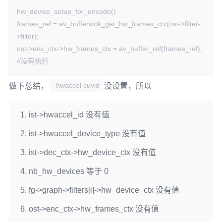
hw_device_setup_for_encode()

frames_ref = av_buffersink_get_hw_frames_ctx(ost->filter-
>filter);

ost->enc_ctx->hw_frames_ctx = av_buffer_ref(frames_ref); 
//没有执行
-hwaccel cuvid
做下总结，
没设置，所以
ist->hwaccel_id 没有值
ist->hwaccel_device_type 没有值
ist->dec_ctx->hw_device_ctx 没有值
nb_hw_devices 等于 0
fg->graph->filters[i]->hw_device_ctx 没有值
ost->enc_ctx->hw_frames_ctx 没有值