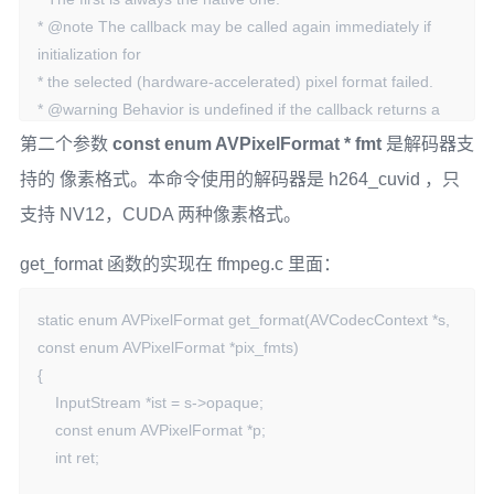
>device_ref);

* @note The callback may be called again immediately if 
    if (!ist->dec_ctx->hw_device_ctx)

initialization for

        return AVERROR(ENOMEM);

* the selected (hardware-accelerated) pixel format failed.

* @warning Behavior is undefined if the callback returns a 
    return 0;

value not

第二个参数
const enum AVPixelFormat * fmt
是解码器支
}
* in the fmt list of formats.

持的 像素格式。本命令使用的解码器是 h264_cuvid ，只
* @return the chosen format

支持 NV12，CUDA 两种像素格式。
* - encoding: unused

* - decoding: Set by user, if not set the native format will be 
get_format 函数的实现在 ffmpeg.c 里面：
chosen.

*/

static enum AVPixelFormat get_format(AVCodecContext *s, 
enum AVPixelFormat (*get_format)(struct AVCodecContext 
const enum AVPixelFormat *pix_fmts)

*s, const enum AVPixelFormat * fmt);
{

    InputStream *ist = s->opaque;

    const enum AVPixelFormat *p;

    int ret;
