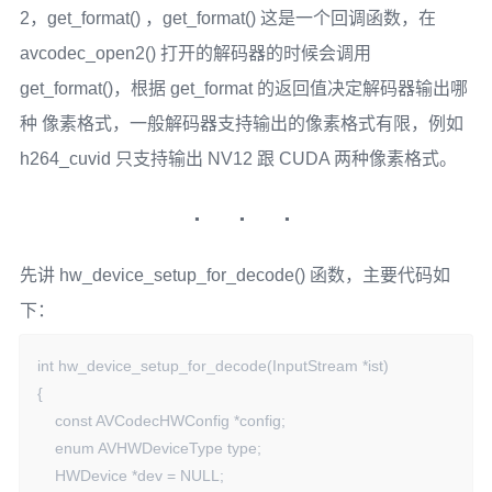
2，get_format() ，get_format() 这是一个回调函数，在
        snprintf(error, error_len, "Device setup failed for "

             "decoder on input stream #%d:%d : %s",

avcodec_open2() 打开的解码器的时候会调用
             ist->file_index, ist->st->index, av_err2str(ret));

get_format()，根据 get_format 的返回值决定解码器输出哪
        return ret;

种 像素格式，一般解码器支持输出的像素格式有限，例如
    }

h264_cuvid 只支持输出 NV12 跟 CUDA 两种像素格式。
    if ((ret = avcodec_open2(ist->dec_ctx, codec, &ist-
>decoder_opts)) < 0) {

        //省略代码...

    }

先讲 hw_device_setup_for_decode() 函数，主要代码如
    return 0;

下：
}
int hw_device_setup_for_decode(InputStream *ist)

{

    const AVCodecHWConfig *config;

    enum AVHWDeviceType type;

    HWDevice *dev = NULL;
