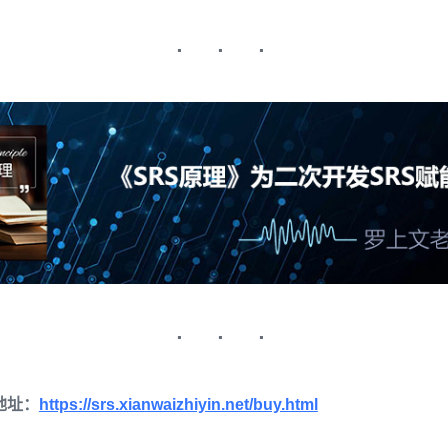
地址：
https://srs.xianwaizhiyin.net/buy.html