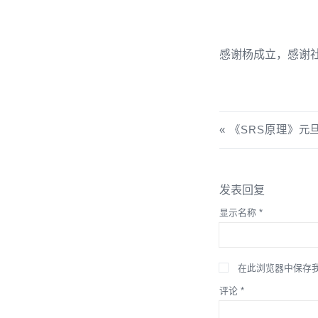
感谢杨成立，感谢社
《SRS原理》元
发表回复
显示名称
*
在此浏览器中保存
评论
*